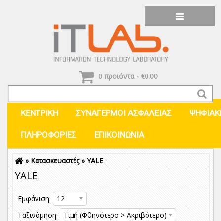
0 προϊόντα - €0.00
ΚΕΝΤΡΙΚΗ
ΣΥΝΑΓΕΡΜΟΙ ΑΣΦΑΛΕΙΑΣ
ΨΗΦΙΑΚ
ΠΛΗΡΟΦΟΡΊΕΣ
ΕΠΙΚΟΙΝΩΝΊΑ
»
Κατασκευαστές
»
YALE
Είσοδος
Εγγραφή
YALE
Εμφάνιση:
12
Ταξινόμηση:
Τιμή (Φθηνότερο > Ακριβότερο)