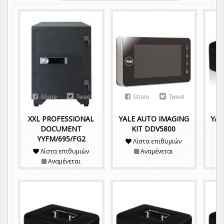
Share
Tweet
Share
Tweet
XXL PROFESSIONAL
YALE AUTO IMAGING
YAL
DOCUMENT
KIT DDV5800
YYFM/695/FG2
Λίστα επιθυμιών
Λίστα επιθυμιών
Αναμένεται
Αναμένεται