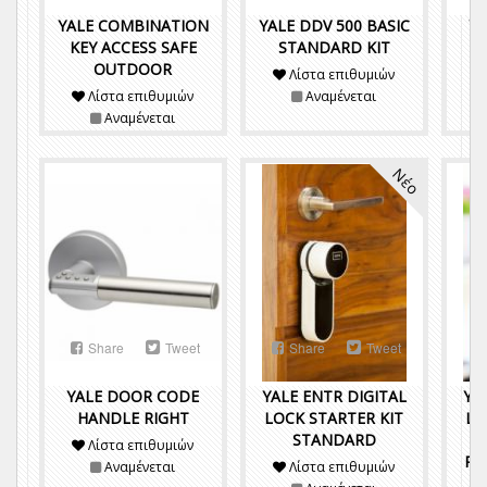
YALE COMBINATION
YALE DDV 500 BASIC
Y
KEY ACCESS SAFE
STANDARD KIT
OUTDOOR
Λίστα επιθυμιών
Λίστα επιθυμιών
Αναμένεται
Αναμένεται
Νέο
Share
Tweet
Share
Tweet
YALE DOOR CODE
YALE ENTR DIGITAL
YA
HANDLE RIGHT
LOCK STARTER KIT
LO
STANDARD
S
Λίστα επιθυμιών
RE
Αναμένεται
Λίστα επιθυμιών