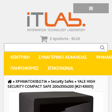
0 προϊόντα - €0.00
ΚΕΝΤΡΙΚΗ
ΣΥΝΑΓΕΡΜΟΙ ΑΣΦΑΛΕΙΑΣ
ΨΗΦΙΑΚ
ΠΛΗΡΟΦΟΡΊΕΣ
ΕΠΙΚΟΙΝΩΝΊΑ
»
ΧΡΗΜΑΤΟΚΙΒΩΤΙΑ
»
Security Safes
»
YALE HIGH
Είσοδος
Εγγραφή
SECURITY COMPACT SAFE 200x350x200
[#2143005]